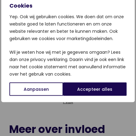
ING
past het principe van wederkerigheid toe op haar
Cookies
website door tijd weg te geven in de vorm van een
oriëntatiegesprek.
Yep. Ook wij gebruiken cookies. We doen dat om onze
website goed te laten functioneren en om onze
website relevanter en beter te kunnen maken. Ook
gebruiken we cookies voor marketingdoeleinden.
Wil je weten hoe wij met je gegevens omgaan? Lees
dan onze privacy verklaring. Daarin vind je ook een link
naar het cookie statement met aanvullend informatie
over het gebruik van cookies.
Aanpassen
Accepteer alles
Politieke partij PvdA past het principe van wederkerigheid
toe door rozen uit te delen rond verkiezingstijd. Afbeelding:
PvdA
Meer over invloed