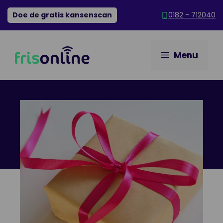
Ga
Doe de gratis kansenscan
0182 - 712040
naar
de
inhoud
Menu