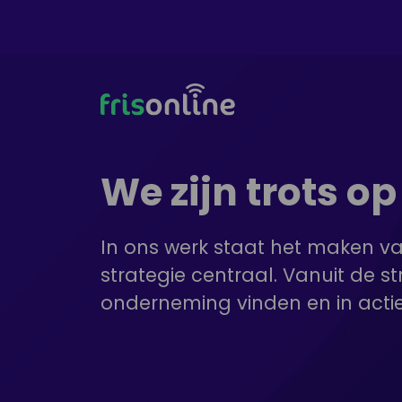
Ga
naar
de
inhoud
We zijn trots o
In ons werk staat het maken va
strategie centraal. Vanuit de s
onderneming vinden en in acti