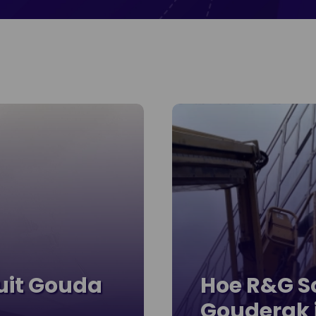
uit Gouda
Hoe R&G 
Gouderak 