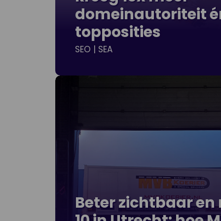
domeinautoriteit é
topposities
SEO | SEA
Beter zichtbaar en
10 in Utrecht: hoe 