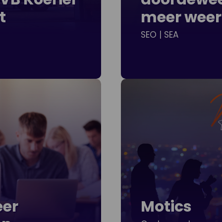
t
meer wee
SEO | SEA
eer
Motics