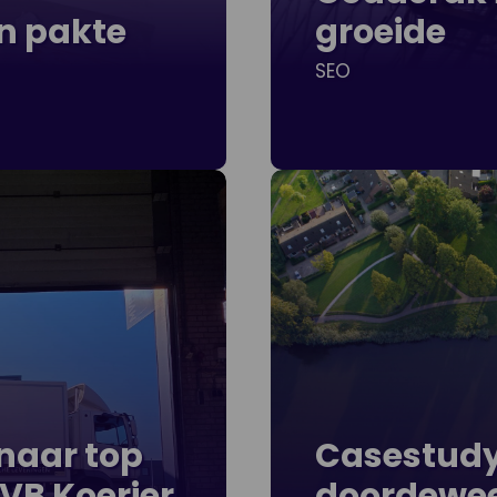
n pakte
groeide
SEO
 naar top
Casestudy:
MVB Koerier
doordewee