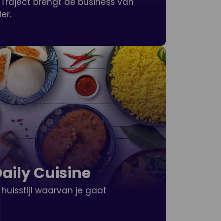
Traject brengt de business van
er.
aily Cuisine
huisstijl waarvan je gaat