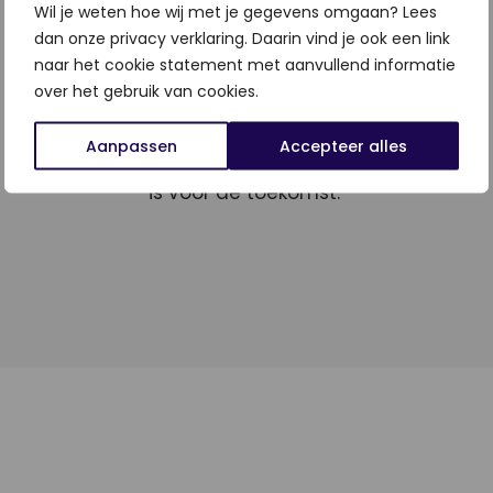
Wil je weten hoe wij met je gegevens omgaan? Lees
dan onze privacy verklaring. Daarin vind je ook een link
naar het cookie statement met aanvullend informatie
over het gebruik van cookies.
Met deze aanpak zorgen we ervoor dat
jouw
WordPress website
niet alleen
Aanpassen
Accepteer alles
vandaag goed presteert, maar ook klaar
is voor de toekomst.