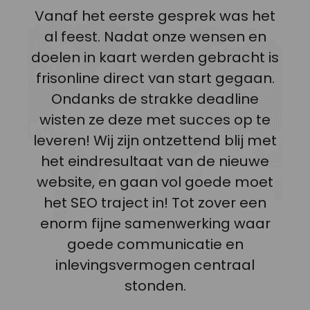
Vanaf het eerste gesprek was het
E
al feest. Nadat onze wensen en
con
doelen in kaart werden gebracht is
frisonline direct van start gegaan.
Ondanks de strakke deadline
s
wisten ze deze met succes op te
mar
leveren! Wij zijn ontzettend blij met
een
het eindresultaat van de nieuwe
bij
website, en gaan vol goede moet
het SEO traject in! Tot zover een
vol
enorm fijne samenwerking waar
goede communicatie en
be
inlevingsvermogen centraal
tr
stonden.
top
oo