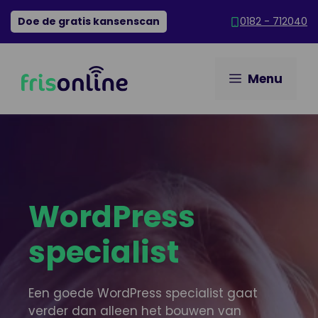
Ga
Doe de gratis kansenscan
0182 - 712040
naar
de
inhoud
Menu
WordPress
specialist
Een goede WordPress specialist gaat
verder dan alleen het bouwen van