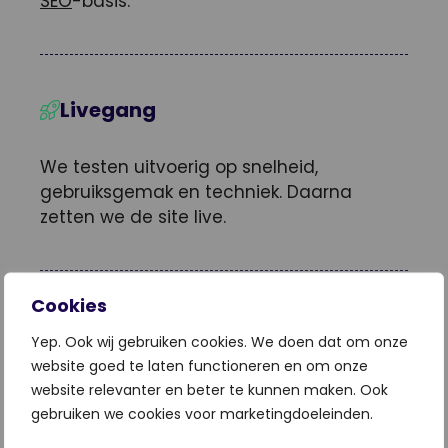
SEO
-basis.
Livegang
We testen uitvoerig op snelheid,
gebruiksgemak en techniek. Daarna
zetten we de site live.
Cookies
Onderhoud & doorontwikkelen
Yep. Ook wij gebruiken cookies. We doen dat om onze
website goed te laten functioneren en om onze
Ook na oplevering blijven we als
website relevanter en beter te kunnen maken. Ook
WordPress professional betrokken bij
gebruiken we cookies voor marketingdoeleinden.
onderhoud en doorontwikkeling.