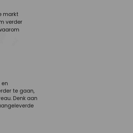
de markt
m verder
 waarom
d en
rder te gaan,
veau. Denk aan
 aangeleverde