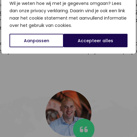
Wil je weten hoe wij met je gegevens omgaan? Lees
g met een planning. Logisch? Is het ook. Maar door e
dan onze privacy verklaring. Daarin vind je ook een link
ng weten beide partijen wat ze kunnen verwachten. 
naar het cookie statement met aanvullend informatie
erder met de website als er bepaalde stukken zijn 
over het gebruik van cookies.
 foto’s.
Aanpassen
Accepteer alles
com: Er waren al foto’s beschikbaar voor de start va
 bij het verkorten van de doorlooptijd van het proje