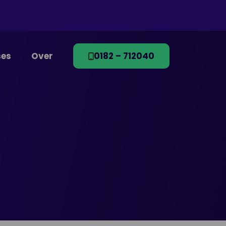
es
Over
0182 – 712040