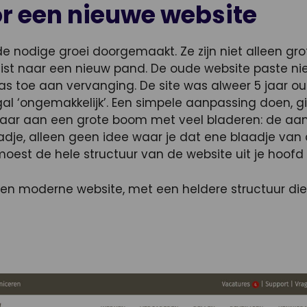
or een nieuwe website
e nodige groei doorgemaakt. Ze zijn niet alleen gr
st naar een nieuw pand. De oude website paste nie
was toe aan vervanging. De site was alweer 5 jaar o
l ‘ongemakkelijk’. Een simpele aanpassing doen, gi
aar aan een grote boom met veel bladeren: de aa
adje, alleen geen idee waar je dat ene blaadje van
moest de hele structuur van de website uit je hoofd
een moderne website, met een heldere structuur die 