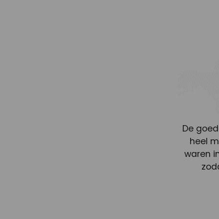
De goed
heel m
waren in
zod