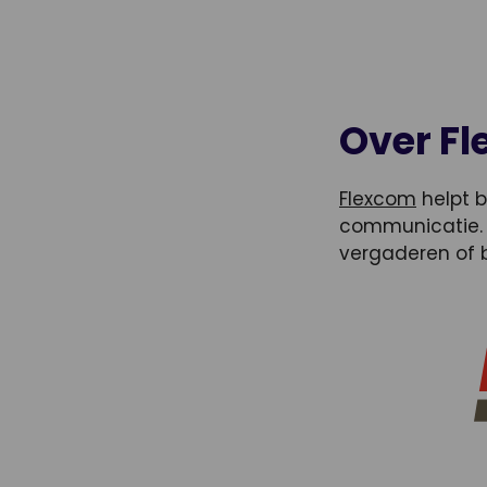
Over F
Flexcom
helpt b
communicatie. O
vergaderen of be