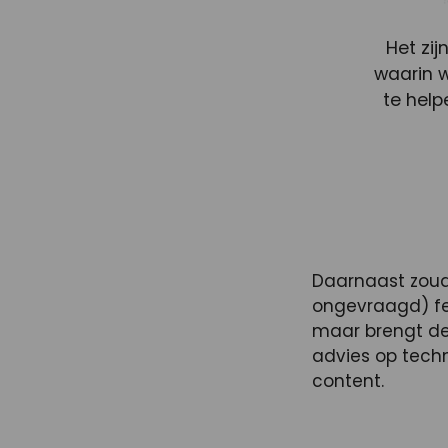
Het zij
waarin 
te hel
Daarnaast zouden
ongevraagd) fe
maar brengt de
advies op tech
content.