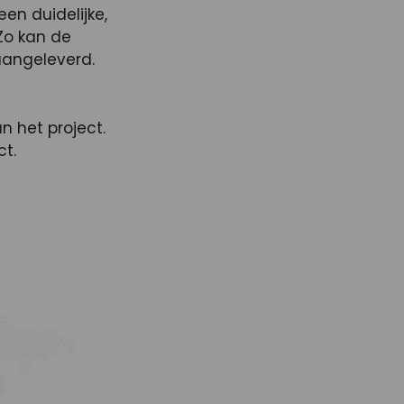
en duidelijke,
Zo kan de
aangeleverd.
n het project.
ct.