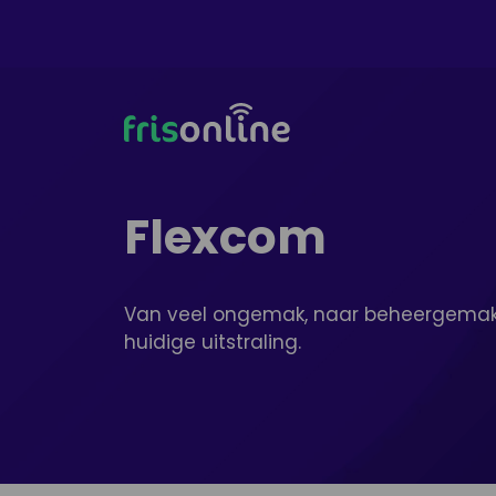
Ga
naar
de
inhoud
Flexcom
Van veel ongemak, naar beheergemak. 
huidige uitstraling.