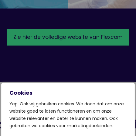
Zie hier de volledige website van Flexcom
Cookies
Yep. Ook wij gebruiken cookies. We doen dat om onze
website goed te laten functioneren en om onze
website relevanter en beter te kunnen maken. Ook
ces van een nieuwe webs
gebruiken we cookies voor marketingdoeleinden.