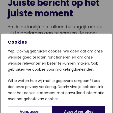
Juiste bericht op het
juiste moment
Het is natuurlijk niet alleen belangrijk om de
juiste doelgroep aan te spreken. Je moet
ook de juiste content hiervoor gebruiken.
Cookies
Denk alleen al aan de tone-of-voice.
Yep. Ook wij gebruiken cookies. We doen dat om onze
Sommige mensen vinden het wel fijn om
website goed te laten functioneren en om onze
met ‘u’ te worden aangesproken, terwijl dit
website relevanter en beter te kunnen maken. Ook
niet perse bij een junior accountmanager
gebruiken we cookies voor marketingdoeleinden.
nodig is.
Wil je weten hoe wij met je gegevens omgaan? Lees
Daarnaast kun je, bijvoorbeeld bij specifieke
dan onze privacy verklaring. Daarin vind je ook een link
retargeting, de content personaliseren aan
naar het cookie statement met aanvullend informatie
de hand van de acties die zij hebben gehad
over het gebruik van cookies.
met je bedrijf.
Aanpassen
Accepteer alles