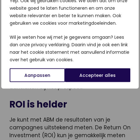
Yep. Ook wij gebruiken cookies. We doen dat om onze
Nu je weet wat ABM is, wil je nu vast ook
website goed te laten functioneren en om onze
weten welke voordelen je met ABM hebt. Wij
website relevanter en beter te kunnen maken. Ook
zetten ze voor je op een rijtje:
gebruiken we cookies voor marketingdoeleinden.
Wil je weten hoe wij met je gegevens omgaan? Lees
Krachtige content
dan onze privacy verklaring. Daarin vind je ook een link
naar het cookie statement met aanvullend informatie
Je gaat maatwerk leveren aan jouw
over het gebruik van cookies.
content. De content die je gaat schrijven
past persoonlijk bij de beslissers die je wilt
Aanpassen
Accepteer alles
bereiken. Hierdoor zal de boodschap en stijl
aansluiten bij het prospect.
ROI is helder
Je kunt met ABM de resultaten van je
campagnes uitstekend meten. De Return On
Investment (ROI) kun je gemakkelijk meten