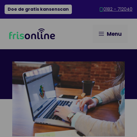
Ga
Doe de gratis kansenscan
0182 - 712040
naar
de
inhoud
Menu