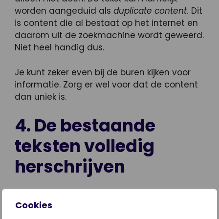
worden aangeduid als
duplicate content.
Dit
is content die al bestaat op het internet en
daarom uit de zoekmachine wordt geweerd.
Niet heel handig dus.
Je kunt zeker even bij de buren kijken voor
informatie. Zorg er wel voor dat de content
dan uniek is.
4. De bestaande
teksten volledig
herschrijven
Je hoeft zeker niet altijd de bestaande
Cookies
teksten volledig gaan herschrijven. Het helpt
al om zoekwoorden op strategische plekken