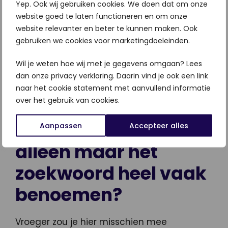
Yep. Ook wij gebruiken cookies. We doen dat om onze
zetten.
website goed te laten functioneren en om onze
website relevanter en beter te kunnen maken. Ook
Een aantal van deze strategische plekken
gebruiken we cookies voor marketingdoeleinden.
zijn:
Wil je weten hoe wij met je gegevens omgaan? Lees
Subtitels
dan onze privacy verklaring. Daarin vind je ook een link
Eerste zin van alinea’s
naar het cookie statement met aanvullend informatie
Dikgedrukt maken
over het gebruik van cookies.
5. SEO tekst is toch
Aanpassen
Accepteer alles
alleen maar het
zoekwoord heel vaak
benoemen?
Vroeger zou je hier misschien mee