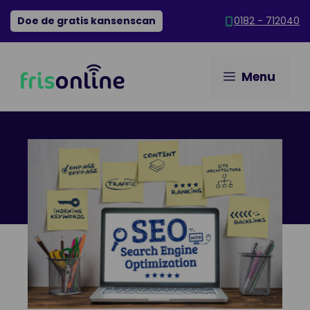
Ga
Doe de gratis kansenscan
0182 - 712040
naar
de
inhoud
Menu